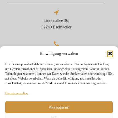
Lindenallee 36,
52249 Eschweiler
02403 / 519 8088
Einwilligung verwalten
Um dir ein optimales Erlebnis zu bieten, verwenden wir Technologien wie Cookies,
um Geräteinformationen zu speichern und/oder darauf zuzugreifen. Wenn du diesen
Technologien zustimmst, können wir Daten wie das Surfverhalten oder eindeutige IDs
info@der-salon-weisweiler.de
auf dieser Website verarbeiten. Wenn du deine Einwilligung nicht erteilst oder
zurückziehst, können bestimmte Merkmale und Funktionen beeinträchtigt werden.
Dienste verwalten
Akzeptieren